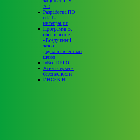
защищенных
АС
Разработка ПО
и ИТ-
интеграция
Программное
обеспечение
«Воздушный
зазор
двунаправленный
шлюз»
InSeq RBPO
Агент сервера
безопасности
ИНСЕК.ИТ