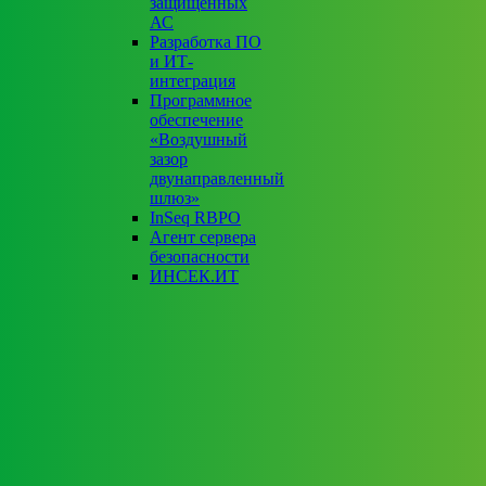
защищенных
АС
Разработка ПО
и ИТ-
интеграция
Программное
обеспечение
«Воздушный
зазор
двунаправленный
шлюз»
InSeq RBPO
Агент сервера
безопасности
ИНСЕК.ИТ